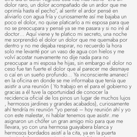
dolor raro, un dolor acompañado de un ardor que me
oprimía hasta el pecho”, al sentir el ardor pensé en
aliviarlo con agua fría y curiosamente así me bajaba un
poco el dolor, no quise platicarlo a mi esposa para que
no se preocupara y pensé ya se me pasara y si no iré al
doctor… Aquí viene y te platico mi secreto, una noche
me sorprendió el dolor un dolor que me quemaba por
dentro y no me dejaba respirar, no recuerdo la hora
solo me levanté por un vaso de agua con hielos y me
volví acostar nuevamente no dije nada para no
preocupar a mi esposa he hijas, sin embargo el dolor no
ceso fue tan fuerte el dolor que al parecer me desmaye
o caí en un sueño profundo… Ya inconsciente amanecí
en la oficina en donde se me informaba que tenía que
asistir a una reunión ( Yo trabajo en el para el gobierno y
gracias a él tuve la oportunidad de conocer la
recidencia oficial de los pinos un lugar de muchos lujos
, hermosos jardines y grandes acabados), curiosamente
ahí tendría mi reunión "yo pensé – hoy reunión ahí y yo
con este malestar, ni hablar tenemos que asistir..me
asignaron un chófer un gran amigo mío para que me
llevara, yo con una hermosa guayabera blanca y
hermosos bordados asistí a la cita, ya en la puerta