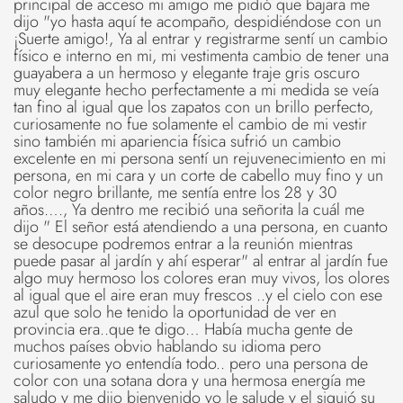
principal de acceso mi amigo me pidió que bajara me
dijo "yo hasta aquí te acompaño, despidiéndose con un
¡Suerte amigo!, Ya al entrar y registrarme sentí un cambio
físico e interno en mi, mi vestimenta cambio de tener una
guayabera a un hermoso y elegante traje gris oscuro
muy elegante hecho perfectamente a mi medida se veía
tan fino al igual que los zapatos con un brillo perfecto,
curiosamente no fue solamente el cambio de mi vestir
sino también mi apariencia física sufrió un cambio
excelente en mi persona sentí un rejuvenecimiento en mi
persona, en mi cara y un corte de cabello muy fino y un
color negro brillante, me sentía entre los 28 y 30
años…., Ya dentro me recibió una señorita la cuál me
dijo " El señor está atendiendo a una persona, en cuanto
se desocupe podremos entrar a la reunión mientras
puede pasar al jardín y ahí esperar" al entrar al jardín fue
algo muy hermoso los colores eran muy vivos, los olores
al igual que el aire eran muy frescos ..y el cielo con ese
azul que solo he tenido la oportunidad de ver en
provincia era..que te digo… Había mucha gente de
muchos países obvio hablando su idioma pero
curiosamente yo entendía todo.. pero una persona de
color con una sotana dora y una hermosa energía me
saludo y me dijo bienvenido yo le salude y el siguió su