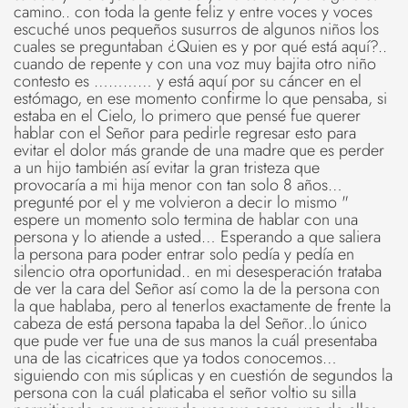
camino.. con toda la gente feliz y entre voces y voces
escuché unos pequeños susurros de algunos niños los
cuales se preguntaban ¿Quien es y por qué está aquí?..
cuando de repente y con una voz muy bajita otro niño
contesto es ………… y está aquí por su cáncer en el
estómago, en ese momento confirme lo que pensaba, si
estaba en el Cielo, lo primero que pensé fue querer
hablar con el Señor para pedirle regresar esto para
evitar el dolor más grande de una madre que es perder
a un hijo también así evitar la gran tristeza que
provocaría a mi hija menor con tan solo 8 años…
pregunté por el y me volvieron a decir lo mismo "
espere un momento solo termina de hablar con una
persona y lo atiende a usted… Esperando a que saliera
la persona para poder entrar solo pedía y pedía en
silencio otra oportunidad.. en mi desesperación trataba
de ver la cara del Señor así como la de la persona con
la que hablaba, pero al tenerlos exactamente de frente la
cabeza de está persona tapaba la del Señor..lo único
que pude ver fue una de sus manos la cuál presentaba
una de las cicatrices que ya todos conocemos…
siguiendo con mis súplicas y en cuestión de segundos la
persona con la cuál platicaba el señor voltio su silla