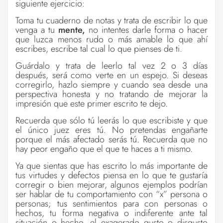
siguiente ejercicio:
Toma tu cuaderno de notas y trata de escribir lo que
venga a tu
mente,
no intentes darle forma o hacer
que luzca menos rudo o más amable lo que ahí
escribes, escribe tal cual lo que pienses de ti.
Guárdalo y trata de leerlo tal vez 2 o 3 días
después, será como verte en un espejo. Si deseas
corregirlo, hazlo siempre y cuando sea desde una
perspectiva honesta y no tratando de mejorar la
impresión que este primer escrito te dejo.
Recuerda que sólo tú leerás lo que escribiste y que
el único juez eres tú. No pretendas engañarte
porque el más afectado serás tú. Recuerda que no
hay peor engaño que el que te haces a ti mismo.
Ya que sientas que has escrito lo más importante de
tus virtudes y defectos piensa en lo que te gustaría
corregir o bien mejorar, algunos ejemplos podrían
ser hablar de tu comportamiento con “x” persona o
personas; tus sentimientos para con personas o
hechos, tu forma negativa o indiferente ante tal
situación o hecho, el exagerado gusto o disgusto