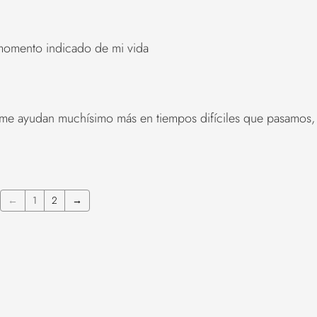
 momento indicado de mi vida
, me ayudan muchísimo más en tiempos difíciles que pasamos,
←
1
2
→