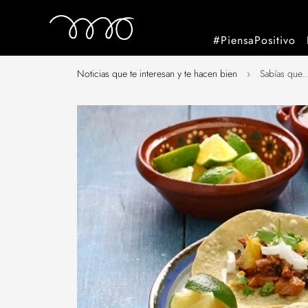
#PiensaPositivo
Noticias que te interesan y te hacen bien
›
Sabías que…