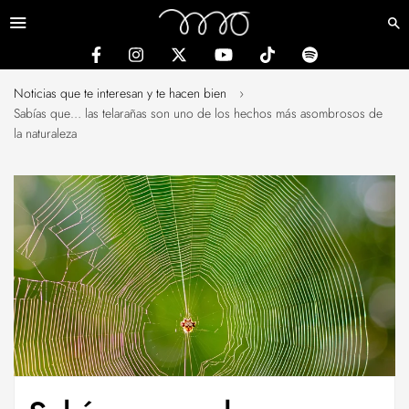
Menú
Noticias que te interesan y te hacen bien
›
Sabías que… las telarañas son uno de los hechos más asombrosos de
la naturaleza