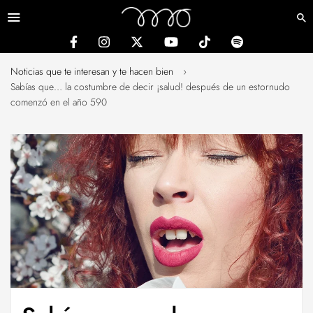
Menú
Noticias que te interesan y te hacen bien
›
Sabías que… la costumbre de decir ¡salud! después de un estornudo
comenzó en el año 590