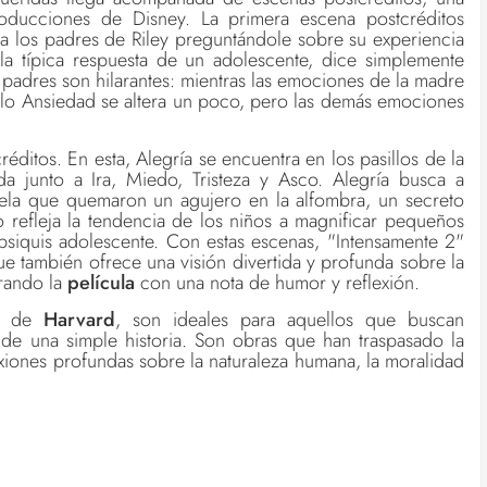
ducciones de Disney. La primera escena postcréditos
a a los padres de Riley preguntándole sobre su experiencia
a típica respuesta de un adolescente, dice simplemente
 padres son hilarantes: mientras las emociones de la madre
solo Ansiedad se altera un poco, pero las demás emociones
éditos. En esta, Alegría se encuentra en los pasillos de la
a junto a Ira, Miedo, Tristeza y Asco. Alegría busca a
vela que quemaron un agujero en la alfombra, un secreto
refleja la tendencia de los niños a magnificar pequeños
 psiquis adolescente. Con estas escenas, "Intensamente 2"
que también ofrece una visión divertida y profunda sobre la
rrando la
película
con una nota de humor y reflexión.
es de
Harvard
, son ideales para aquellos que buscan
de una simple historia. Son obras que han traspasado la
exiones profundas sobre la naturaleza humana, la moralidad