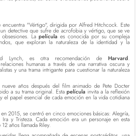
e encuentra "Vértigo", dirigida por Alfred Hitchcock. Este
e un detective que sufre de acrofobia y vértigo, que se ve
y obsesiones. La
película
es conocida por su compleja
undos, que exploran la naturaleza de la identidad y la
David Lynch, es otra recomendación de
Harvard
.
 relaciones humanas a través de una narrativa oscura y
listas y una trama intrigante para cuestionar la naturaleza
ar nueve años después del film animado de Pete Docter
ido a su trama original. Esta
película
invita a la reflexión
 el papel esencial de cada emoción en la vida cotidiana
a en 2015, se centró en cinco emociones básicas: Alegría,
Ira y Tristeza. Cada emoción era un personaje en esta
 12 años llamada Riley.
ueridas llega acompañada de escenas postcréditos, una