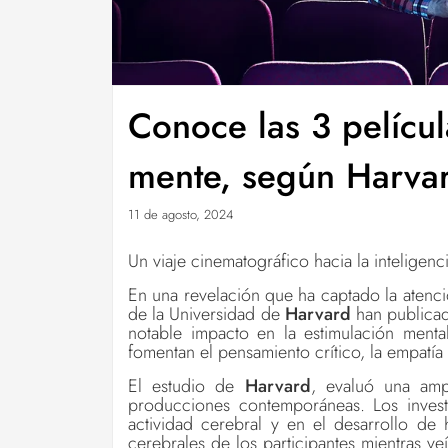
Conoce las 3 películ
mente, según Harva
11 de agosto, 2024
Un viaje cinematográfico hacia la inteligenci
En una revelación que ha captado la atenc
de la Universidad de
Harvard
han publicad
notable impacto en la estimulación mental
fomentan el pensamiento crítico, la empatía 
El estudio de
Harvard
, evaluó una am
producciones contemporáneas. Los investi
actividad cerebral y en el desarrollo de 
cerebrales de los participantes mientras ve