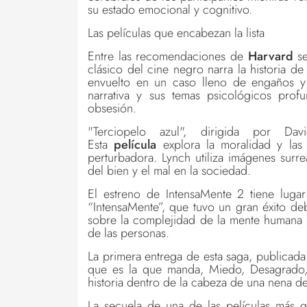
su estado emocional y cognitivo.
Las películas que encabezan la lista
Entre las recomendaciones de
Harvard
s
clásico del cine negro narra la historia d
envuelto en un caso lleno de engaños 
narrativa y sus temas psicológicos prof
obsesión.
"Terciopelo azul", dirigida por 
Esta
película
explora la moralidad y las
perturbadora. Lynch utiliza imágenes surrea
del bien y el mal en la sociedad.
El estreno de IntensaMente 2 tiene lug
“IntensaMente”, que tuvo un gran éxito deb
sobre la complejidad de la mente humana y
de las personas.
La primera entrega de esta saga, publicad
que es la que manda, Miedo, Desagrado, 
historia dentro de la cabeza de una nena de
La secuela de una de las películas
más q