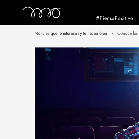
#PiensaPositivo
Noticias que te interesan y te hacen bien
›
Conoce las 