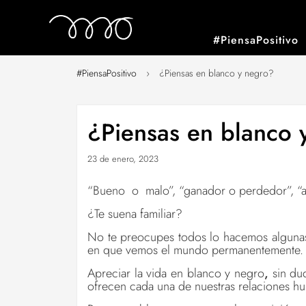
#PiensaPositivo
#PiensaPositivo
›
¿Piensas en blanco y negro?
¿Piensas en blanco 
23 de enero, 2023
“Bueno o malo”, “ganador o perdedor”, “a
¿Te suena familiar?
No te preocupes todos lo hacemos algunas 
en que vemos el mundo permanentemente.
Apreciar la vida en blanco y negro
,
sin du
ofrecen cada una de nuestras relaciones h